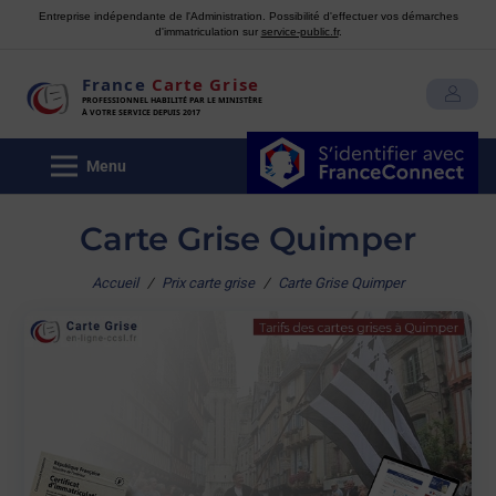
Entreprise indépendante de l'Administration. Possibilité d'effectuer vos démarches
d'immatriculation sur
service-public.fr
.
France
Carte Grise
MON COMPTE
PROFESSIONNEL HABILITÉ PAR LE MINISTÈRE
À VOTRE SERVICE DEPUIS 2017
Menu
Carte Grise Quimper
Accueil
/
Prix carte grise
/
Carte Grise Quimper