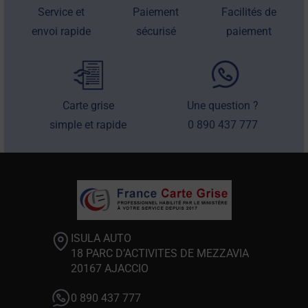
Service et
Paiement
Facilités de
envoi rapide
sécurisé
paiement
Carte grise
Une question ?
simple et rapide
0 890 437 777
ISULA AUTO
18 PARC D’ACTIVITES DE MEZZAVIA
20167 AJACCIO
0 890 437 777