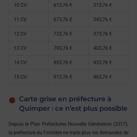
10 CV
613,76 €
313,76 €
11 CV
673,76 €
343,76 €
12 CV
733,76 €
373,76 €
13 CV
793,76 €
403,76 €
14 CV
853,76 €
433,76 €
15 CV
913,76 €
463,76 €
Carte grise en préfecture à
Quimper : ce n’est plus possible
Depuis le Plan Préfectures Nouvelle Génération (2017),
la préfecture du Finistère ne traite plus les demandes de