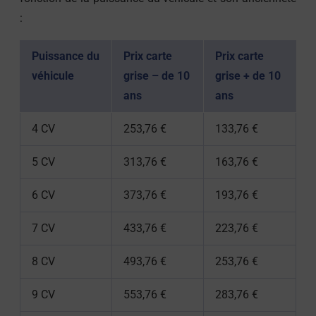
:
Puissance du
Prix carte
Prix carte
véhicule
grise – de 10
grise + de 10
ans
ans
4 CV
253,76 €
133,76 €
5 CV
313,76 €
163,76 €
6 CV
373,76 €
193,76 €
7 CV
433,76 €
223,76 €
8 CV
493,76 €
253,76 €
9 CV
553,76 €
283,76 €