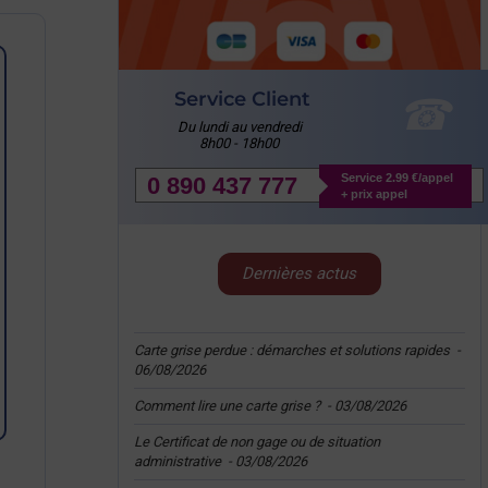
Service Client
Du lundi au vendredi
8h00 - 18h00
Service 2.99 €/appel
0 890 437 777
+ prix appel
Dernières actus
Carte grise perdue : démarches et solutions rapides
-
06/08/2026
Comment lire une carte grise ?
-
03/08/2026
Le Certificat de non gage ou de situation
administrative
-
03/08/2026