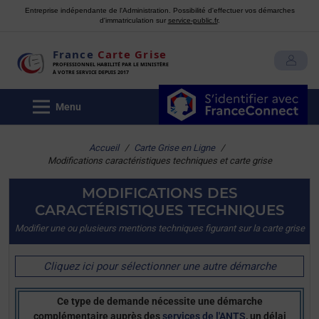
Entreprise indépendante de l'Administration. Possibilité d'effectuer vos démarches
d'immatriculation sur
service-public.fr
.
France
Carte Grise
MON COMPTE
PROFESSIONNEL HABILITÉ PAR LE MINISTÈRE
À VOTRE SERVICE DEPUIS 2017
Menu
Accueil
/
Carte Grise en Ligne
/
Modifications caractéristiques techniques et carte grise
MODIFICATIONS DES
CARACTÉRISTIQUES TECHNIQUES
Modifier une ou plusieurs mentions techniques figurant sur la carte grise
Cliquez ici pour sélectionner une autre démarche
Ce type de demande nécessite une démarche
complémentaire auprès des
services de l'ANTS
, un délai