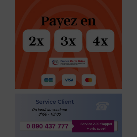
Service Client
Du lundi au vendredi
8h00 - 18h00
Service 2.99 €/appel
0 890 437 777
+ prix appel