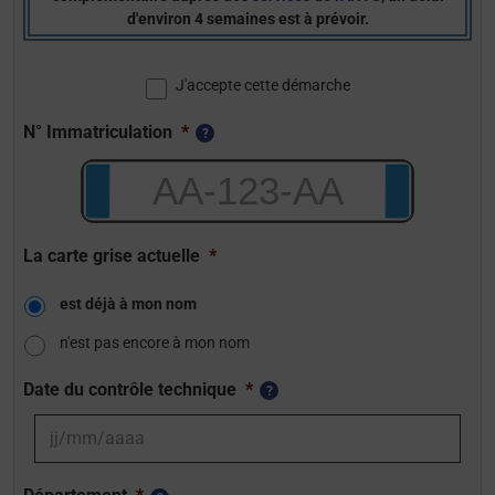
d'environ 4 semaines est à prévoir.
J'accepte cette démarche
N° Immatriculation
*
La carte grise actuelle
*
est déjà à mon nom
n'est pas encore à mon nom
Date du contrôle technique
*
JJ