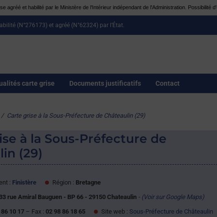
e agréé et habilité par le Ministère de l'Intérieur indépendant de l'Administration. Possibilit
habilité (N°276173) et agréé (N°62324) par l’État.
ualités carte grise
Documents justificatifs
Contact
/
Carte grise à la Sous-Préfecture de Châteaulin (29)
ise à la Sous-Préfecture de
in (29)
nt :
Finistère
Région :
Bretagne
33 rue Amiral Bauguen - BP 66 - 29150 Chateaulin
-
(Voir sur Google Maps)
 86 10 17
– Fax :
02 98 86 18 65
Site web :
Sous-Préfecture de Châteaulin