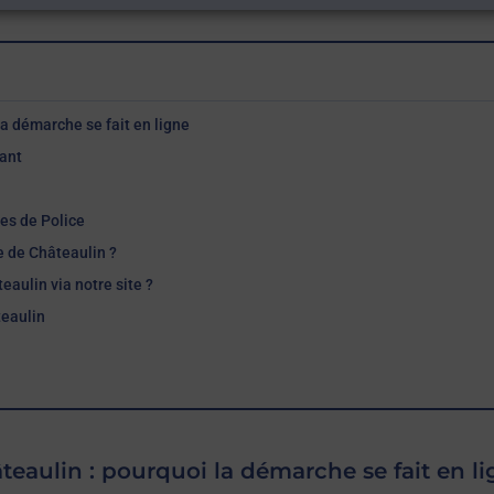
la démarche se fait en ligne
nant
les de Police
e de Châteaulin ?
aulin via notre site ?
teaulin
teaulin : pourquoi la démarche se fait en l