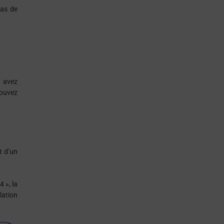
cas de
s avez
ouvez
t d’un
4 », la
lation