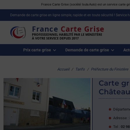
France Carte Grise (société Isula Auto) est un service carte gris
Demande de carte grise en ligne simple, rapide et en toute sécurité ! Service 
France
Carte Grise
PROFESSIONNEL HABILITÉ PAR LE MINISTÈRE
À VOTRE SERVICE DEPUIS 2017
Prix carte grise
Demande de carte grise
Act
Accueil
/
Tarifs
/
Préfecture du Finistère
Carte gr
Châteaul
Départeme
Adresse :
Tel :
02 98