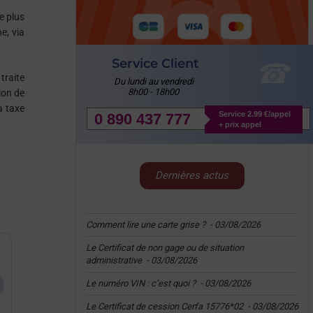
e plus
e, via
Service Client
 traite
Du lundi au vendredi
8h00 - 18h00
ion de
a taxe
Service 2.99 €/appel
0 890 437 777
+ prix appel
Dernières actus
Comment lire une carte grise ?
-
03/08/2026
Le Certificat de non gage ou de situation
administrative
-
03/08/2026
Le numéro VIN : c’est quoi ?
-
03/08/2026
Le Certificat de cession Cerfa 15776*02
-
03/08/2026