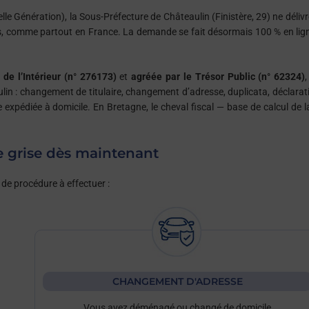
le Génération), la Sous-Préfecture de Châteaulin (Finistère, 29) ne délivr
rmés, comme partout en France. La demande se fait désormais 100 % en lign
 de l’Intérieur (n° 276173)
et
agréée par le Trésor Public (n° 62324)
,
lin : changement de titulaire, changement d’adresse, duplicata, déclarat
se expédiée à domicile. En Bretagne, le cheval fiscal — base de calcul de l
e grise dès maintenant
 de procédure à effectuer :
CHANGEMENT D'ADRESSE
Vous avez déménagé ou changé de domicile