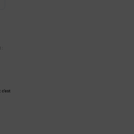
 :
 c’est