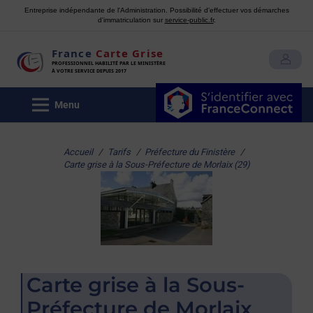
Entreprise indépendante de l'Administration. Possibilité d'effectuer vos démarches
d'immatriculation sur
service-public.fr
.
France
Carte Grise
MON COMPTE
PROFESSIONNEL HABILITÉ PAR LE MINISTÈRE
À VOTRE SERVICE DEPUIS 2017
Menu
Accueil
/
Tarifs
/
Préfecture du Finistère
/
Carte grise à la Sous-Préfecture de Morlaix (29)
Carte grise à la Sous-
Préfecture de Morlaix