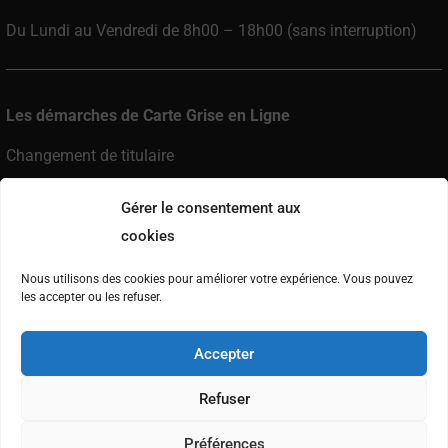
Du Lundi au Vendredi de 8h00 – 18h00 (sans interruption)
Les démarches de Carte Grise en Ligne
Changement de titulaire
Changement d’adresse
Gérer le consentement aux
Enregistrement de cession
cookies
Demande de duplicata
Nous utilisons des cookies pour améliorer votre expérience. Vous pouvez
Changement de locataire
les accepter ou les refuser.
Changement de statut matrimonial
Accepter
Immatriculation véhicule neuf
Refuser
Préférences