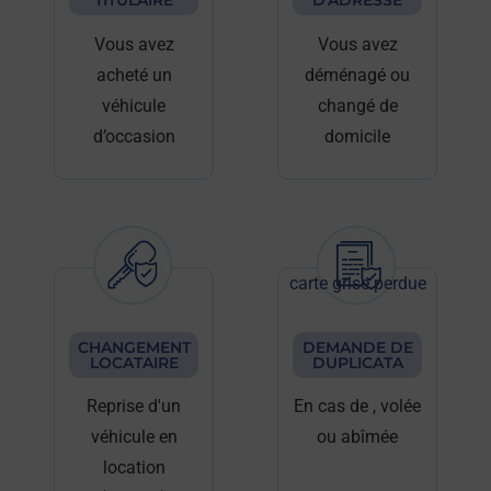
TITULAIRE
D'ADRESSE
Vous avez
Vous avez
acheté un
déménagé ou
véhicule
changé de
d’occasion
domicile
carte grise perdue
CHANGEMENT
DEMANDE DE
LOCATAIRE
DUPLICATA
Reprise d'un
En cas de
, volée
véhicule en
ou abîmée
location