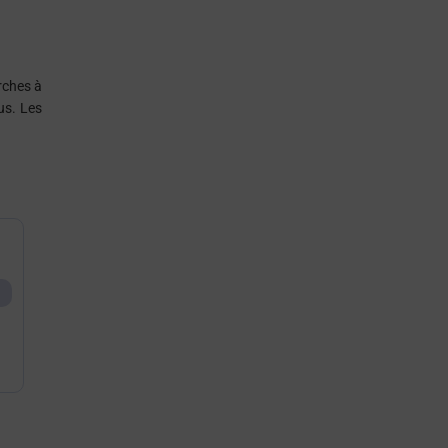
rches à
us. Les