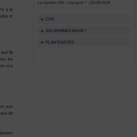
Le numéro VIN : c’est quoi ?
-
03/08/2026
te à la
ides et
CGV
QUI SOMMES NOUS ?
PLAN D’ACCÈS
s que
le
our les
tes vos
vec son
taux de
alement