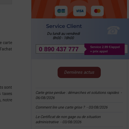
Service Client
Du lundi au vendredi
8h00 - 18h00
e carte
Service 2.99 €/appel
0 890 437 777
 l’achat
+ prix appel
Dernières actus
ts sont
Carte grise perdue : démarches et solutions rapides
-
s taxes
06/08/2026
, notre
Comment lire une carte grise ?
-
03/08/2026
Le Certificat de non gage ou de situation
administrative
-
03/08/2026