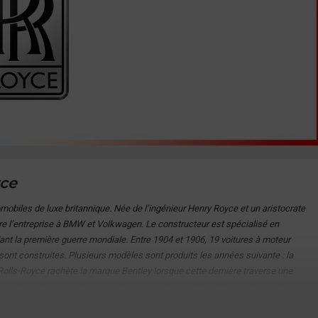
yce
obiles de luxe britannique. Née de l’ingénieur Henry Royce et un aristocrate
tre l’entreprise à BMW et Volkwagen. Le constructeur est spécialisé en
nt la première guerre mondiale. Entre 1904 et 1906, 19 voitures à moteur
sont construites. Plusieurs modèles sont produits les années suivante : la
olls-Royce rachète la marque Bentley lorsque cette dernière traverse une
0 000ème voiture. La marque a crée son premier SUV haut de gamme nommé
. LE SUV développe 571ch avec un moteur V12 bi-turbo d 6,75L. L’emblème de
, penchée vers l’avant. Elle est baptisée « Spirit of Ecstasy ». Elle fut