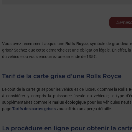
créée en 1911 par un sculpteur anglais. Depuis de jour, tous les
Demande
Vous avez récemment acquis une
Rolls Royce
, symbole de grandeur e
grise? Sachez que cette démarche est une obligation légale. En effet, la 
du véhicule ou vous encourrez une amende de 135€.
Tarif de la carte grise d’une Rolls Royce
Le coût de la carte grise pour les véhicules de luxueux comme la
Rolls 
à considérer y compris la puissance fiscale du véhicule, le type d’
supplémentaires comme le
malus écologique
pour les véhicules neufs
page
Tarifs des cartes grises
vous offrira un aperçu détaillé.
La procédure en ligne pour obtenir la cart