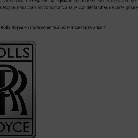
il convient de respecter la législation en matière de carte grise et de c
lls Royce, nous vous invitons donc à faire vos démarches de carte grise e
e
Rolls Royce
en toute sérénité avec France Carte Grise ?