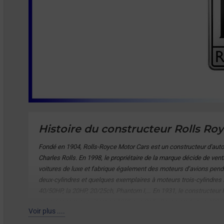
Histoire du constructeur Rolls Ro
Fondé en 1904, Rolls-Royce Motor Cars est un constructeur d'autom
Charles Rolls. En 1998, le propriétaire de la marque décide de ven
voitures de luxe et fabrique également des moteurs d’avions penda
deux-cylindres et quelques exemplaires à moteurs trois-cylindres 
40/50HP, la 20HP, 20/25ch, Phantom I,… En 1931, le constructeur R
crise économique. C’est en 1985 que Rolls Royce produit sa 10
Voir plus ....
Cullinan en 2018. Il est également le premier 4x4 de Rolls-Royce
la marque représente une femme, vêtue d’une robe évoquant des ailes