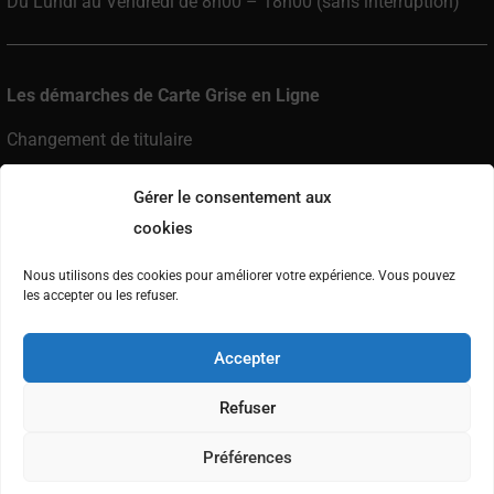
Du Lundi au Vendredi de 8h00 – 18h00 (sans interruption)
Les démarches de Carte Grise en Ligne
Changement de titulaire
Changement d’adresse
Gérer le consentement aux
Enregistrement de cession
cookies
Demande de duplicata
Nous utilisons des cookies pour améliorer votre expérience. Vous pouvez
Changement de locataire
les accepter ou les refuser.
Changement de statut matrimonial
Accepter
Immatriculation véhicule neuf
Refuser
Préférences
France Carte Grise – © Copyright 2017 – 2026 –
Politique de