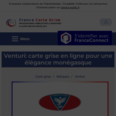
Entreprise indépendante de l'Administration. Possibilité d'effectuer vos démarches
d'immatriculation sur
service-public.fr
.
France
Carte Grise
MON COMPTE
PROFESSIONNEL HABILITÉ PAR LE MINISTÈRE
À VOTRE SERVICE DEPUIS 2017
Menu
Venturi: carte grise en ligne pour une
élégance monégasque
Carte grise
/
Marques
/
Venturi