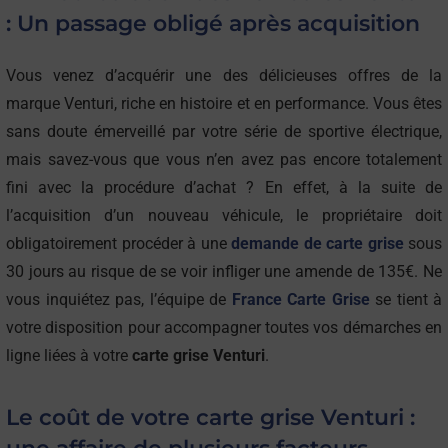
record de vitesse avec un véhicule électrique. C’est la
: Un passage obligé après acquisition
première voiture électrique à franchir les 400km/h avec un
record de 487km/h. S’en suit la Venturi Buckeye Bullet 2.5
Vous venez d’acquérir une des délicieuses offres de la
en 2010 avec une vitesse de pointe officielle de 515km/h.
marque Venturi, riche en histoire et en performance. Vous êtes
cette voiture est équipée d’un pack de batterie lithiul-ion.
sans doute émerveillé par votre série de sportive électrique,
Enfin, en 2016, la Venturi Buckeye 3 de 300ch atteindra les
mais savez-vous que vous n’en avez pas encore totalement
549,43km/h pour battre le propre record de la marque.
fini avec la procédure d’achat ? En effet, à la suite de
Venturi s’engage en Championnat du monde de formule
l’acquisition d’un nouveau véhicule, le propriétaire doit
électrique en 2013. La marque termine en 9ème position au
obligatoirement procéder à une
demande de carte grise
sous
classement des constructeurs de la saison 2014-2015. En
30 jours au risque de se voir infliger une amende de 135€. Ne
2017, elle finie 7ème au classement des constructeurs.
vous inquiétez pas, l’équipe de
France Carte Grise
se tient à
votre disposition pour accompagner toutes vos démarches en
ligne liées à votre
carte grise Venturi
.
Le coût de votre carte grise Venturi :
une affaire de plusieurs facteurs