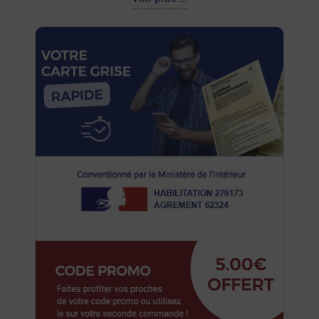
Jaguar Xjr-s
Jaguar Xj6 (3e Generation)
Jaguar F-type Coupe
Jaguar Xj6 (2e Generation)
Jaguar F-type
Jaguar Xk Coupe
Jaguar Xf 2
Jaguar Xk Cabriolet
Jaguar Xf 2 Sportbrake
Jaguar Xk8 Cabriolet
Jaguar Xfr-s Sportbrake
Jaguar Xk8 Coupe
Jaguar Xfr-s
Jaguar Xkr Cabriolet
Jaguar Xf Sportbrake
Jaguar Xkr Coupe
Jaguar Xf