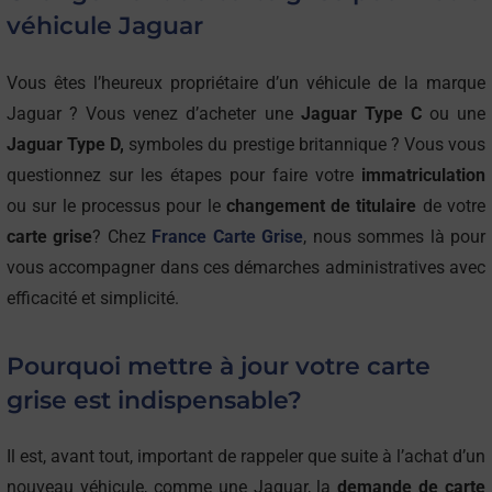
Jaguar Type C et Jaguar Type D. Parmi les modèles de
véhicule Jaguar
cette grande marque, la Jaguar XJ est pour beaucoup la «
jaguar ultime ». La Xj est déclinée en trois séries (de 1968
Vous êtes l’heureux propriétaire d’un véhicule de la marque
à1979). Mais nous connaissons ce constructeur
Jaguar ? Vous venez d’acheter une
Jaguar Type C
ou une
automobile luxueux grâce à d’autres modèles comme la
Jaguar Type D,
symboles du prestige britannique ? Vous vous
Jaguar S-Type (1999-2008), la Jaguar X-Type (2001-2009),
questionnez sur les étapes pour faire votre
immatriculation
la Jaguar XK120 (1948-1954), Jaguar Type E (1961-1975),
ou sur le processus pour le
changement de titulaire
de votre
la jaguar XK8 (1996), la jaguar XJ220 (1988) …
carte grise
? Chez
France Carte Grise
, nous sommes là pour
vous accompagner dans ces démarches administratives avec
efficacité et simplicité.
Pourquoi mettre à jour votre carte
grise est indispensable?
Il est, avant tout, important de rappeler que suite à l’achat d’un
nouveau véhicule, comme une Jaguar, la
demande de carte