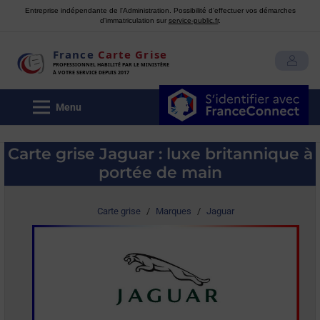
Entreprise indépendante de l'Administration. Possibilité d'effectuer vos démarches
d'immatriculation sur
service-public.fr
.
France
Carte Grise
MON COMPTE
PROFESSIONNEL HABILITÉ PAR LE MINISTÈRE
À VOTRE SERVICE DEPUIS 2017
Menu
Carte grise Jaguar : luxe britannique à
portée de main
Carte grise
/
Marques
/
Jaguar