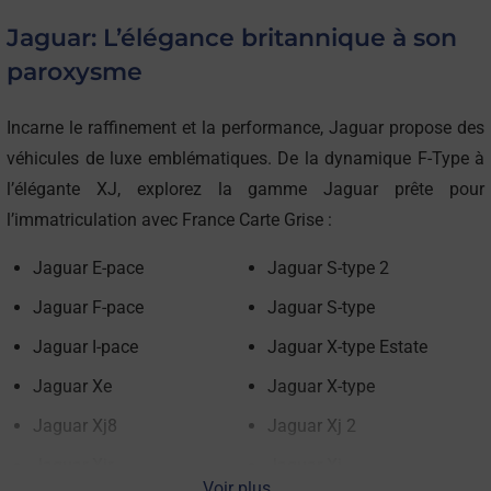
Jaguar: L’élégance britannique à son
paroxysme
Incarne le raffinement et la performance, Jaguar propose des
véhicules de luxe emblématiques. De la dynamique F-Type à
l’élégante XJ, explorez la gamme Jaguar prête pour
l’immatriculation avec France Carte Grise :
Jaguar E-pace
Jaguar S-type 2
Jaguar F-pace
Jaguar S-type
Jaguar I-pace
Jaguar X-type Estate
Jaguar Xe
Jaguar X-type
Jaguar Xj8
Jaguar Xj 2
Jaguar Xjr
Jaguar Xj
Voir plus ...