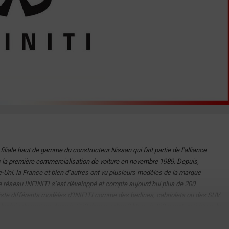
iliale haut de gamme du constructeur Nissan qui fait partie de l’alliance
c la première commercialisation de voiture en novembre 1989. Depuis,
-Uni, la France et bien d’autres ont vu plusieurs modèles de la marque
 le réseau INFINITI s’est développé et compte aujourd’hui plus de 200
iste différents modèles d’INIFITI comme des berlines, cabriolets ou des SUV.
ndrée du moteur. Ainsi la G20 dispose d'un 2 litres, la I30 reçoit un 3 litres, la
remment en 2014. INFINTI présente pour ses nouveaux véhicules un nom
s et coupés et d'un QX suivi d'un nombre à deux chiffres pour les modèles