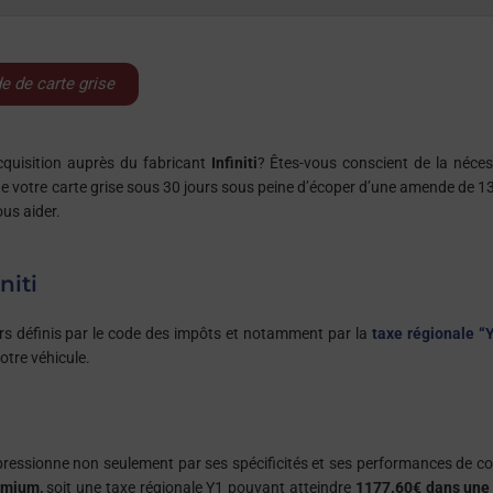
rmule 1 Red Bull Racing durant 2 années.
 de carte grise
quisition auprès du fabricant
Infiniti
? Êtes-vous conscient de la néces
ur de votre carte grise sous 30 jours sous peine d’écoper d’une amende de 1
us aider.
niti
rs définis par le code des impôts et notamment par la
taxe régionale “
otre véhicule.
pressionne non seulement par ses spécificités et ses performances de co
emium,
soit une taxe régionale Y1 pouvant atteindre
1177.60€ dans une