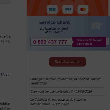
Service Client
Du lundi au vendredi
8h00 - 18h00
sité de
Service 2.99 €/appel
0 890 437 777
35€ ? Si
+ prix appel
Dernières actus
Y1”
, qui
Carte grise perdue : démarches et solutions rapides
-
06/08/2026
Comment lire une carte grise ?
-
03/08/2026
Le Certificat de non gage ou de situation
nduite,
administrative
-
03/08/2026
 région