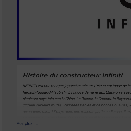
Histoire du constructeur Infiniti
INFINITI est une marque japonaise née en 1989 et est issue de la f
Renault-Nissan-Mitsubishi. L’histoire démarre aux Etats-Unis ave
plusieurs pays tels que la Chine, La Russie, le Canada, le Royaume
circuler sur leurs routes. Réputées fiables et de bonnes qualités,
revendeurs dans 17 pays donc une majeure partie en Europe. Il ex
Le nombre qui suit la lettre désignant le modèle correspond à la cyli
Voir plus ....
G37 un 3,7 litres, etc. Tous les modèles ont été renommés diffé
composé d'un Q suivi d'un nombre à deux chiffres pour les berline