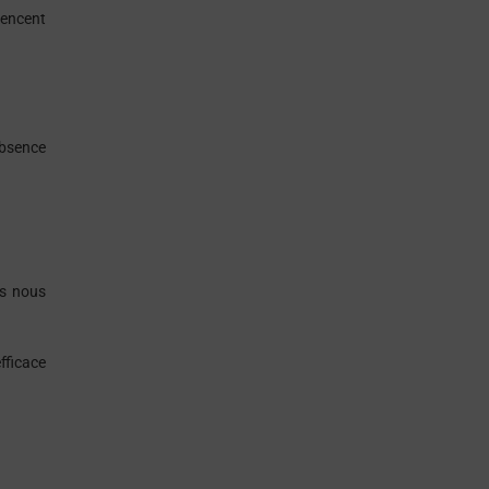
uencent
absence
is nous
efficace