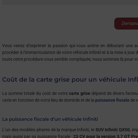
crossover. INFINITI a également été un sponsor de l’écurie de Fo
Demande
Vous venez d’exprimer la passion qui vous anime en débutant une ac
procéder à l’immatriculation de votre véhicule Infiniti et à la mise à jo
toute cette procédure vous semble compliquée, nous sommes là pour vo
Coût de la carte grise pour un véhicule Infi
La somme totale du coût de votre
carte grise
dépend de divers facteu
varie en fonction de votre lieu de domicile et de la
puissance fiscale
de v
La puissance fiscale d’un véhicule Infiniti
L’un des modèles phares de la marque Infiniti, le
SUV Infiniti QX50
, im
mais aussi par sa puissance fiscale :
23 CV pour la version 3.7 GT Pr