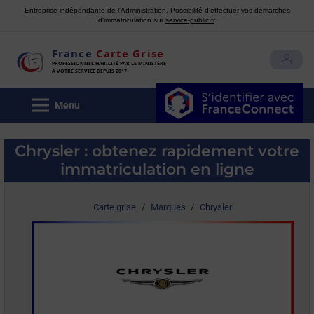
Entreprise indépendante de l'Administration. Possibilité d'effectuer vos démarches
d'immatriculation sur
service-public.fr
.
France
Carte Grise
MON COMPTE
PROFESSIONNEL HABILITÉ PAR LE MINISTÈRE
À VOTRE SERVICE DEPUIS 2017
Menu
Chrysler : obtenez rapidement votre
immatriculation en ligne
Carte grise
/
Marques
/
Chrysler