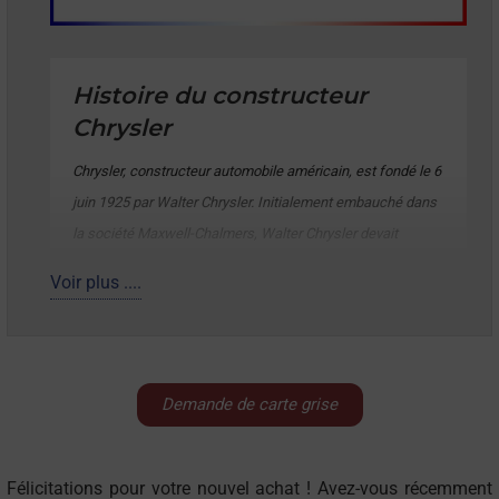
Histoire du constructeur
Chrysler
Chrysler, constructeur automobile américain, est fondé le 6
juin 1925 par Walter Chrysler. Initialement embauché dans
la société Maxwell-Chalmers, Walter Chrysler devait
redresser la société qui subissait des difficultés
Voir plus ....
financières au début des années 1920. Malheureusement,
la production des automobiles Maxwell Chalmers est
arrêtée à la fin de 1923. La société fut alors réorganisée en
société Chrysler. Chrysler a mis en place plusieurs
Demande de carte grise
innovations d’ingénierie notamment le premier frein
hydraulique à quatre roues produit en série, les supports de
moteur en caoutchouc réduisant les vibrations, les jantes à
Félicitations pour votre nouvel achat ! Avez-vous récemment