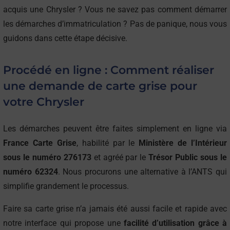
nervures… Chrysler est à l’origine de modèles de voiture
acquis une Chrysler ? Vous ne savez pas comment démarrer
inoubliables comme les modèles Airflow (1934), le modèle
les démarches d’immatriculation ? Pas de panique, nous vous
Impérial (1926), Royal (1937), Newport (1940), 300 (1955),
guidons dans cette étape décisive.
E-Class (1983), Cirrus (1995) et plus récemment les
modèles Crossfire (2004), Aspen (2007), Delta (2011),
Procédé en ligne : Comment réaliser
Ypsilon (2011) etc.
une demande de carte grise pour
votre Chrysler
Les démarches peuvent être faites simplement en ligne via
France Carte Grise
, habilité par le
Ministère de l’Intérieur
sous le numéro 276173
et agréé par le
Trésor Public sous le
numéro 62324
. Nous procurons une alternative à l’ANTS qui
simplifie grandement le processus.
Faire sa carte grise n’a jamais été aussi facile et rapide avec
notre interface qui propose une
facilité d’utilisation grâce à