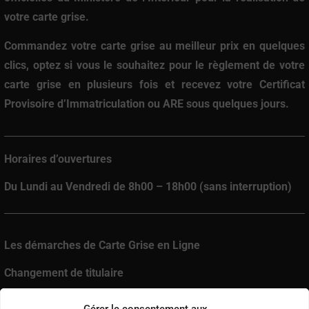
votre carte grise.
Commandez votre carte grise au meilleur prix
en quelques
clics, optez si vous le souhaitez pour le
règlement de votre
carte grise en plusieurs fois
et recevez votre Certificat
Provisoire d’Immatriculation ou ARE sous quelques jours.
Horaires d’ouvertures
Du Lundi au Vendredi de 8h00 – 18h00 (sans interruption)
Les démarches de Carte Grise en Ligne
Changement de titulaire
Changement d’adresse