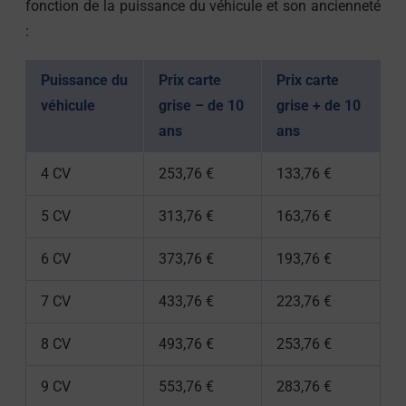
fonction de la puissance du véhicule et son ancienneté
:
Puissance du
Prix carte
Prix carte
véhicule
grise – de 10
grise + de 10
ans
ans
4 CV
253,76 €
133,76 €
5 CV
313,76 €
163,76 €
6 CV
373,76 €
193,76 €
7 CV
433,76 €
223,76 €
8 CV
493,76 €
253,76 €
9 CV
553,76 €
283,76 €