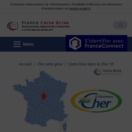
Entreprise indépendante de l'Administration. Possibilité d'effectuer vos démarches
d'immatriculation sur
service-public.fr
.
France
Carte Grise
MON COMPTE
PROFESSIONNEL HABILITÉ PAR LE MINISTÈRE
À VOTRE SERVICE DEPUIS 2017
Menu
Accueil
/
Prix carte grise
/
Carte Grise dans le Cher 18