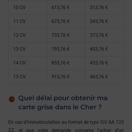
10 CV
613,76 €
313,76 €
11 CV
673,76 €
343,76 €
12 CV
733,76 €
373,76 €
13 CV
793,76 €
403,76 €
14 CV
853,76 €
433,76 €
15 CV
913,76 €
463,76 €
Quel délai pour obtenir ma
carte grise dans le Cher ?
En cas d’immatriculation au format de
type SIV
AA 123
ZZ, et que votre demande concerne l’achat d’un