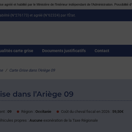
e agréé et habilité par le Ministère de l'Intérieur indépendant de l'Administration. Possibilit
habilité (N°276173) et agréé (N°62324) par l’État.
ualités carte grise
Documents justificatifs
Contact
se
/
Carte Grise dans l’Ariège 09
ise dans l’Ariège 09
nt :
09
Région :
Occitanie
Coût du cheval fiscal en 2026 :
59,50€
éhicules propres :
Aucune
exonération de la Taxe Régionale