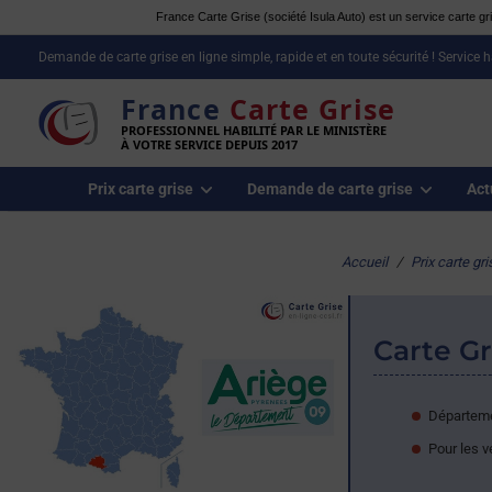
France Carte Grise (société Isula Auto) est un service carte gris
Demande de carte grise en ligne simple, rapide et en toute sécurité ! Service 
France
Carte Grise
PROFESSIONNEL HABILITÉ PAR LE MINISTÈRE
À VOTRE SERVICE DEPUIS 2017
Prix carte grise
Demande de carte grise
Act
Accueil
/
Prix carte gri
Carte Gr
Départeme
Pour les v