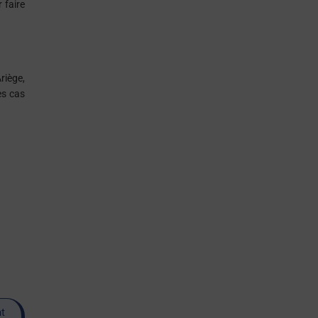
 faire
riège,
es cas
nt