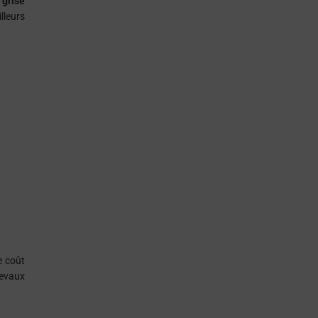
 grise
lleurs
e coût
hevaux