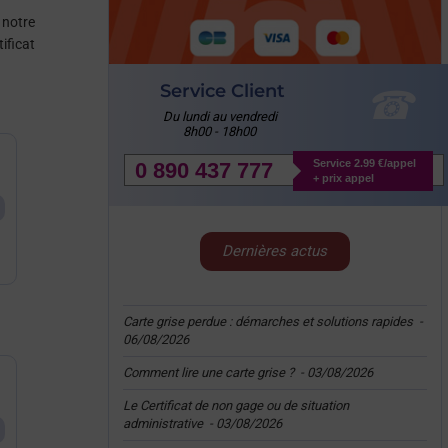
 notre
ificat
Service Client
Du lundi au vendredi
8h00 - 18h00
Service 2.99 €/appel
0 890 437 777
+ prix appel
Dernières actus
Carte grise perdue : démarches et solutions rapides
-
06/08/2026
Comment lire une carte grise ?
-
03/08/2026
Le Certificat de non gage ou de situation
administrative
-
03/08/2026