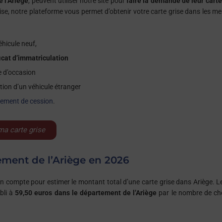
 l’Ariège
, peuvent utiliser notre site pour
faire la demande de leur carte
rise, notre plateforme vous permet d’obtenir votre carte grise dans les mei
éhicule neuf,
ficat d’immatriculation
e d’occasion
ation d’un véhicule étranger
rement de cession
.
ma carte grise
tement de l’Ariège en 2026
 en compte pour estimer le montant total d’une carte grise dans Ariège. L
bli à
59,50 euros dans le département de l’Ariège
par le nombre de c