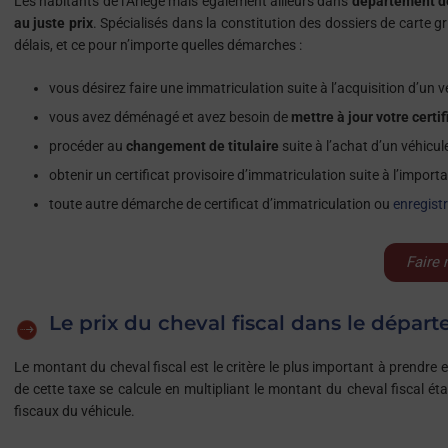
Les habitants de l’Ariège mais également ailleurs dans
département de
au juste prix
. Spécialisés dans la constitution des dossiers de carte g
délais, et ce pour n’importe quelles démarches :
vous désirez faire une immatriculation suite à l’acquisition d’un v
vous avez déménagé et avez besoin de
mettre à jour votre certi
procéder au
changement de titulaire
suite à l’achat d’un véhicul
obtenir un certificat provisoire d’immatriculation suite à l’import
toute autre démarche de certificat d’immatriculation ou
enregist
Faire 
Le prix du cheval fiscal dans le dépar
Le montant du cheval fiscal est le critère le plus important à prendre
de cette taxe se calcule en multipliant le montant du cheval fiscal éta
fiscaux du véhicule.