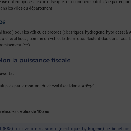
use qui compose la carte grise que tout conducteur doit s’acquitter pour
ans les villes du département.
026
 fiscal) pour les véhicules propres (électriques, hydrogène, hybrides) : à A
l du cheval fiscal, comme un véhicule thermique. Restent dus dans tous l
acheminement (Y5).
elon la puissance fiscale
uivants :
ipliés par le montant du cheval fiscal dans l’Ariège)
 véhicules de
plus de 10 ans
l (E85) ou « zéro émission » (électrique, hydrogène) ne bénéficie